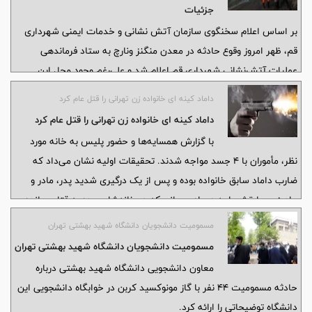
جزئیات
بر اساس اعلام سخنگوی سازمان آتش نشانی و خدمات ایمنی شهرداری
قم، ظهر امروز وقوع حادثه در معدن منگنز ونارچ به ستاد فرماندهی
عملیات آتش‌نشانی شهرداری قم اعلام شد و علی‌رغم وجود محل این
حادثه در خارج محدوده خدماتی شهرداری، تیم‌های عملیاتی جهت انجام
داماد کینه ای خانواده زن تهرانی را قتل عام کرد
عملیات امداد و نجات به محل حادثه اعزام شدند.
داماد کینه ای خانواده زن تهرانی را قتل عام کرد
با گزارش همسایه‌ها و حضور پلیس به خانه مورد
نظر، مأموران با ۴ جسد مواجه شدند. تحقیقات اولیه نشان می‌داد که
ضارب داماد سابق خانواده بوده و پس از یک درگیری شدید پدر، مادر و
برادرزن سابقش را به همراه مهمانی که در خانه‌شان بوده به قتل رسانده و
سپس متواری شده است.
مسمومیت دانشجویان دانشگاه شهید بهشتی تهران
مسمومیت دانشجویان دانشگاه شهید بهشتی تهران
معاون دانشجویی دانشگاه شهید بهشتی درباره
حادثه مسمومیت ۴۴ نفر با گاز مونوکسید کربن در خوابگاه دانشجویی این
دانشگاه توضیحاتی را ارائه کرد.