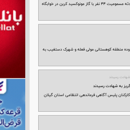
معاون دانشجویی دانشگاه شهید بهشتی درباره حادثه مسمومیت ۴۴ نفر با گاز مونوکسید کربن در خوابگاه
وده منطقه کوهستانی مولی فعله و شهرک دستغیب به
 رسانی پلیس گیلان از شهادت ۳ تن از کارکنان پلیس آگاهی فرماندهی انتظامی استان گیلان