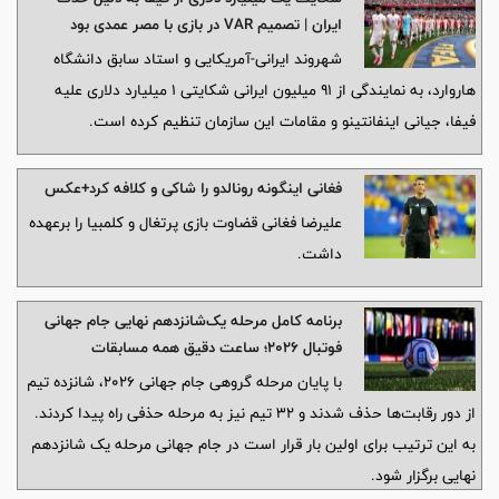
ایران | تصمیم VAR در بازی با مصر عمدی بود
شهروند ایرانی-آمریکایی و استاد سابق دانشگاه
هاروارد، به نمایندگی از ۹۱ میلیون ایرانی شکایتی ۱ میلیارد دلاری علیه
فیفا، جیانی اینفانتینو و مقامات این سازمان تنظیم کرده است.
فغانی اینگونه رونالدو را شاکی و کلافه کرد+عکس
علیرضا فغانی قضاوت بازی پرتغال و کلمبیا را برعهده
داشت.
برنامه کامل مرحله یک‌شانزدهم نهایی جام جهانی
فوتبال ۲۰۲۶؛ ساعت دقیق همه مسابقات
با پایان مرحله گروهی جام جهانی ۲۰۲۶، شانزده تیم
از دور رقابت‌ها حذف شدند و ۳۲ تیم نیز به مرحله حذفی راه پیدا کردند.
به این ترتیب برای اولین بار قرار است در جام جهانی مرحله یک شانزدهم
نهایی برگزار شود.