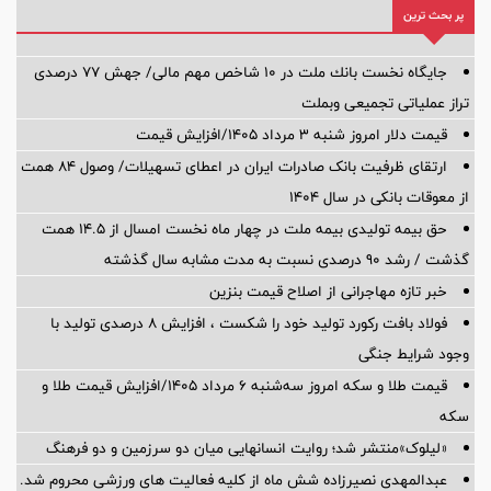
پر بحث ترین
جایگاه نخست بانك ملت در 10 شاخص مهم مالی/ جهش 77 درصدی
تراز عملیاتی تجمیعی وبملت
قیمت دلار امروز شنبه ۳ مرداد ۱۴۰۵/افزایش قیمت
ارتقای ظرفیت بانک صادرات ایران در اعطای تسهیلات/ وصول ۸۴ همت
از معوقات بانکی در سال ۱۴۰۴
حق بیمه تولیدی بیمه ملت در چهار ماه نخست امسال از 14.5 همت
گذشت / رشد 90 درصدی نسبت به مدت مشابه سال گذشته
خبر تازه مهاجرانی از اصلاح قیمت بنزین
فولاد بافت رکورد تولید خود را شکست ، افزایش 8 درصدی تولید با
وجود شرایط جنگی
قیمت طلا و سکه امروز سه‌شنبه ۶ مرداد ۱۴۰۵/افزایش قیمت طلا و
سکه
«لیلوک»منتشر شد؛ روایت انسانهایی میان دو سرزمین و دو فرهنگ
عبدالمهدی نصیرزاده شش ماه از کلیه فعالیت های ورزشی محروم شد.