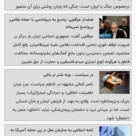
درخصوص جنگ با ایران است، جنگی که پایان روشنی برای آن متصور
نیست.
هشدار عراقچی: پاسخ به دیپلماسی با حمله نظامی،
بی‌پاسخ نمی‌ماند
عراقچی گفت: جمهوری اسلامی ایران بار دیگر بر
ضرورت توقف فوری تمامی اقدامات نظامی علیه غیرنظامیان، رفع کامل
محاصره، تضمین دسترسی بدون مانع کمک‌های بشردوستانه، مخالفت
قاطع با هرگونه کوچ اجباری مردم فلسطین و حمایت از حق تعیین
سرنوشت ملت فلسطین تأکید می‌کند.
در سیاست ، بچه شتر نر باش
ناصر کمالی مشهود-در تلاطم سیاست، مرز میان
«فضیلت اخلاقی» و «سادگی استراتژیک» بسیار
باریک و پُرمخاطره است. وفای به عهد، از فرایض ایمان و شأن انسانی
است، اما در میدان نبرد با دشمنان پیمان‌شکن، نباید «اخلاق» منجر به
«انفعال» شود.
نامه اسلامی به سازمان ملل در پی حمله آمریکا به