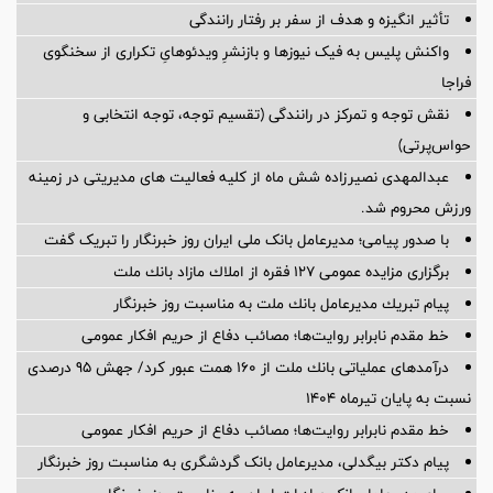
تأثیر انگیزه و هدف از سفر بر رفتار رانندگی
واکنش پلیس به فیک نیوزها و بازنشرِ ویدئوهایِ تکراری از سخنگوی
فراجا
نقش توجه و تمرکز در رانندگی (تقسیم توجه، توجه انتخابی و
حواس‌پرتی)
عبدالمهدی نصیرزاده شش ماه از کلیه فعالیت های مدیریتی در زمینه
ورزش محروم شد.
با صدور پیامی؛ مدیرعامل بانک ملی ایران روز خبرنگار را تبریک گفت
برگزاری مزایده عمومی 127 فقره از املاك مازاد بانك ملت
پیام تبریك مدیرعامل بانك ملت به مناسبت روز خبرنگار
خط مقدم نابرابر روایت‌ها؛ مصائب دفاع از حریم افکار عمومی
درآمدهای عملیاتی بانك ملت از 160 همت عبور كرد/ جهش 95 درصدی
نسبت به پایان تیرماه 1404
خط مقدم نابرابر روایت‌ها؛ مصائب دفاع از حریم افکار عمومی
پیام دکتر بیگدلی، مدیرعامل بانک گردشگری به مناسبت روز خبرنگار