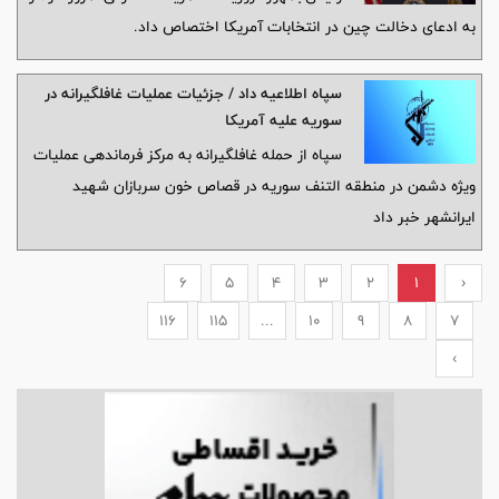
به ادعای دخالت چین در انتخابات آمریکا اختصاص داد.
سپاه اطلاعیه داد / جزئیات عملیات غافلگیرانه در
سوریه علیه آمریکا
سپاه از حمله غافلگیرانه به مرکز فرماندهی عملیات
ویژه دشمن در منطقه التنف سوریه در قصاص خون سربازان شهید
ایرانشهر خبر داد
6
5
4
3
2
1
‹
116
115
...
10
9
8
7
›