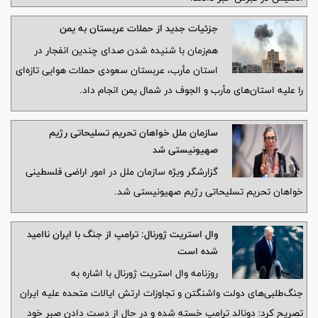
جزئیات جدید از حملات عربستان به یمن
هم‌زمان با شنیده شدن صدای چندین انفجار در
استان مأرب، عربستان سعودی حملات هوایی تازه‌ای
را علیه استان‌های مأرب و الجوف در شمال یمن انجام داد.
سازمان ملل خواهان تحریم تسلیحاتی رژیم
صهیونیستی شد
گزارشگر ویژه سازمان ملل در امور اراضی فلسطینی
خواهان تحریم تسلیحاتی رژیم صهیونیستی شد.
وال استریت ژورنال: ترامپ از جنگ با ایران ناامید
شده است
روزنامه وال استریت ژورنال با اشاره به
جنگ‌طلبی‌های دولت واشنگتن و تجاوزات ارتش ایالات متحده علیه ایران
تصریح کرد: دونالد ترامپ خسته شده و در حال از دست دادن صبر خود