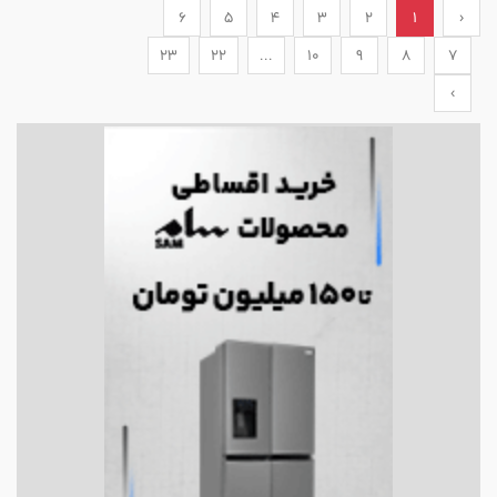
6
5
4
3
2
1
‹
23
22
...
10
9
8
7
›