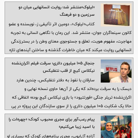
«لیلوک»منتشر شد؛ روایت انسانهایی میان دو
سرزمین و دو فرهنگ
کتاب«لیلوک»، دومین اثر تألیفی ز، نویسنده و عضو
کانون سینماگران جوان، منتشر شد. این رمان با نگاهی انسانی به تجربه
مهاجرت، مفهوم هویت، تعلق و جستوجوی معنای وطن را در بسترزندگی
انسانهایی روایت میکند که میان خاطرات گذشته و ساختن آیندهای تازه
در حرکتاند.
جنجال ۱۰۵ میلیون دلاری؛ سرقت فیلم اکران‌نشده
نیکلاس کیج از قلب نتفلیکس
سارقان با نفوذ به دفتر نتفلیکس، چندین هارد
دیسک را به سرقت برده‌اند که یکی از آن‌ها حاوی نسخه نهایی و
اکران‌نشده تریلر جنگی «فورتتیود» با بازی نیکلاس کیج بوده؛ اتفاقی که
حالا یک شکایت ۱۰۵ میلیون دلاری را از سوی سازندگان این پروژه در پی
داشته است.
پیام رعب‌آور برای مجری محبوب کودک؛ «چهره‌ات را
با اسید زیبا می‌کنیم»
آزاده آل‌ایوب، مجری برنامه‌های کودک که بسیاری او