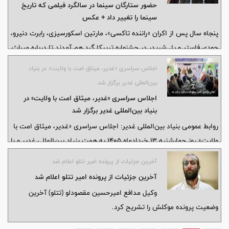
حضور ستارگان سینما در سالگرد فیلمی که تاریخ
سینما را تغییر داد + عکس
پنجاه سال پس از اکران «راننده تاکسی»، مارتین اسکورسیزی، رابرت دنیرو،
جودی فاستر و پل شریدر در جشنواره تریبکا گرد هم آمدند تا درباره میراث
ماندگار این فیلم کلاسیک و شباهت مضامین آن با دنیای امروز سخن
اجلاس سراسری «غدیر، میثاق امت با ولایت» در بنیاد
بگویند؛ اثری که به باور سازندگانش همچنان روایتگر تنهایی، انزوا و بحران
بین‌المللی غدیر برگزار شد
ارتباط در عصر مدرن است.
اجلاس سراسری «غدیر، میثاق امت با ولایت» در
بنیاد بین‌المللی غدیر برگزار شد
روابط عمومی بنیاد بین‌المللی غدیر: اجلاس سراسری «غدیر، میثاق امت با
ولایت» روز چهارشنبه ۱۳ خردادماه ۱۴۰۵ به همت بنیاد بین‌المللی غدیر و با
مشارکت وزارت علوم، تحقیقات و فناوری، وزارت امور خارجه، وزارت فرهنگ
آخرین جزئیات از پرونده امیر تتلو اعلام شد
و ارشاد اسلامی و سازمان فرهنگ و ارتباطات اسلامی برگزار شد.
آخرین جزئیات از پرونده امیر تتلو اعلام شد
وکیل مدافع امیرحسین مقصودلو (تتلو) آخرین
وضعیت پرونده موکلش را تشریح کرد.