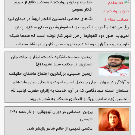
خط مقدم نابرابر روایت‌ها؛ مصائب دفاع از حریم
تیترها روی خروجی می‌روند، کارشناسان مقابل دوربین‌ها می‌نشینند و
افکار عمومی
روایت‌های اولیه، پیش از آنکه ابعاد واقعی حادثه روی زمین روشن شود،
نگ‌های معاصر، نخستین انفجار لزوماً در میدان نبرد
راه خود را به ذهن میلیون‌ها نفر باز می‌کنند
رخ نمی‌دهد و آخرین درگیری نیز با خاموش‌شدن صدای سلاح‌ها پایان
نمی‌یابد. هنوز دود انفجارها از فراز شهر کنار نرفته است که صدها شبکه
تلویزیونی، خبرگزاری، رسانه دیجیتال و حساب کاربری در نقاط مختلف
جهان، روایت خود را از واقعه منتشر می‌کنند. تصاویر گزینش می‌شوند،
اربعین؛ حماسه باشکوه خدمت، ایثار و نجات جان
تیترها روی خروجی می‌روند، کارشناسان مقابل دوربین‌ها می‌نشینند و
انسان‌ها در مکتب سیدالشهدا (ع)
روایت‌های اولیه، پیش از آنکه ابعاد واقعی حادثه روی زمین روشن شود،
اربعین حسینی، بزرگ‌ترین اجتماع عاشقان حقیقت
راه خود را به ذهن میلیون‌ها نفر باز می‌کنند
و آزادگی در جهان، تجلی بی‌بدیل ایمان، اخوت و همدلی میان ملت‌های
مسلمان است؛ میعادگاهی که در آن، خدمت به زائران حضرت اباعبدالله
الحسین (ع)، عبادتی بزرگ و افتخاری ماندگار به شمار می‌رود.
پروین اعتصامی در دوران نوجوانی؛ اواخر دهه ۱۲۹۰
شمسی
عکسی قدیمی از خانم شاعر بازنشر شد.