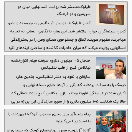
«لیلوک»منتشر شد؛ روایت انسانهایی میان دو
سرزمین و دو فرهنگ
کتاب«لیلوک»، دومین اثر تألیفی ز، نویسنده و عضو
کانون سینماگران جوان، منتشر شد. این رمان با نگاهی انسانی به تجربه
مهاجرت، مفهوم هویت، تعلق و جستوجوی معنای وطن را در بسترزندگی
انسانهایی روایت میکند که میان خاطرات گذشته و ساختن آیندهای تازه
در حرکتاند.
جنجال ۱۰۵ میلیون دلاری؛ سرقت فیلم اکران‌نشده
نیکلاس کیج از قلب نتفلیکس
سارقان با نفوذ به دفتر نتفلیکس، چندین هارد
دیسک را به سرقت برده‌اند که یکی از آن‌ها حاوی نسخه نهایی و
اکران‌نشده تریلر جنگی «فورتتیود» با بازی نیکلاس کیج بوده؛ اتفاقی که
حالا یک شکایت ۱۰۵ میلیون دلاری را از سوی سازندگان این پروژه در پی
داشته است.
پیام رعب‌آور برای مجری محبوب کودک؛ «چهره‌ات را
با اسید زیبا می‌کنیم»
آزاده آل‌ایوب، مجری برنامه‌های کودک که بسیاری او