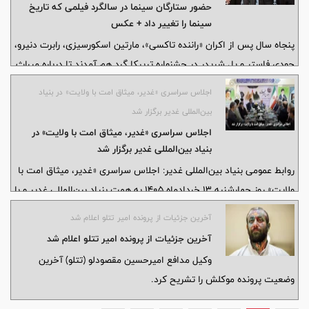
حضور ستارگان سینما در سالگرد فیلمی که تاریخ
سینما را تغییر داد + عکس
پنجاه سال پس از اکران «راننده تاکسی»، مارتین اسکورسیزی، رابرت دنیرو،
جودی فاستر و پل شریدر در جشنواره تریبکا گرد هم آمدند تا درباره میراث
ماندگار این فیلم کلاسیک و شباهت مضامین آن با دنیای امروز سخن
اجلاس سراسری «غدیر، میثاق امت با ولایت» در بنیاد
بگویند؛ اثری که به باور سازندگانش همچنان روایتگر تنهایی، انزوا و بحران
بین‌المللی غدیر برگزار شد
ارتباط در عصر مدرن است.
اجلاس سراسری «غدیر، میثاق امت با ولایت» در
بنیاد بین‌المللی غدیر برگزار شد
روابط عمومی بنیاد بین‌المللی غدیر: اجلاس سراسری «غدیر، میثاق امت با
ولایت» روز چهارشنبه ۱۳ خردادماه ۱۴۰۵ به همت بنیاد بین‌المللی غدیر و با
مشارکت وزارت علوم، تحقیقات و فناوری، وزارت امور خارجه، وزارت فرهنگ
آخرین جزئیات از پرونده امیر تتلو اعلام شد
و ارشاد اسلامی و سازمان فرهنگ و ارتباطات اسلامی برگزار شد.
آخرین جزئیات از پرونده امیر تتلو اعلام شد
وکیل مدافع امیرحسین مقصودلو (تتلو) آخرین
وضعیت پرونده موکلش را تشریح کرد.