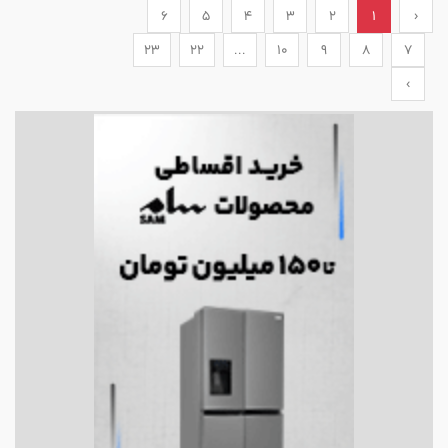
6
5
4
3
2
1
‹
23
22
...
10
9
8
7
›