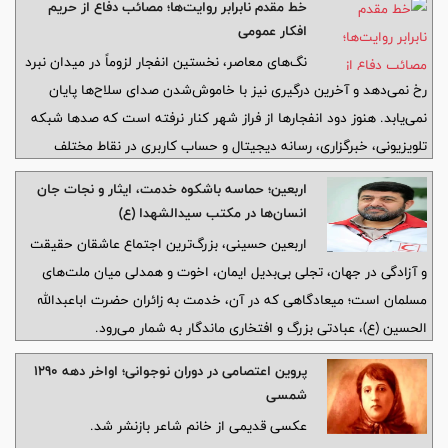
خط مقدم نابرابر روایت‌ها؛ مصائب دفاع از حریم
تیترها روی خروجی می‌روند، کارشناسان مقابل دوربین‌ها می‌نشینند و
افکار عمومی
روایت‌های اولیه، پیش از آنکه ابعاد واقعی حادثه روی زمین روشن شود،
نگ‌های معاصر، نخستین انفجار لزوماً در میدان نبرد
راه خود را به ذهن میلیون‌ها نفر باز می‌کنند
رخ نمی‌دهد و آخرین درگیری نیز با خاموش‌شدن صدای سلاح‌ها پایان
نمی‌یابد. هنوز دود انفجارها از فراز شهر کنار نرفته است که صدها شبکه
تلویزیونی، خبرگزاری، رسانه دیجیتال و حساب کاربری در نقاط مختلف
جهان، روایت خود را از واقعه منتشر می‌کنند. تصاویر گزینش می‌شوند،
اربعین؛ حماسه باشکوه خدمت، ایثار و نجات جان
تیترها روی خروجی می‌روند، کارشناسان مقابل دوربین‌ها می‌نشینند و
انسان‌ها در مکتب سیدالشهدا (ع)
روایت‌های اولیه، پیش از آنکه ابعاد واقعی حادثه روی زمین روشن شود،
اربعین حسینی، بزرگ‌ترین اجتماع عاشقان حقیقت
راه خود را به ذهن میلیون‌ها نفر باز می‌کنند
و آزادگی در جهان، تجلی بی‌بدیل ایمان، اخوت و همدلی میان ملت‌های
مسلمان است؛ میعادگاهی که در آن، خدمت به زائران حضرت اباعبدالله
الحسین (ع)، عبادتی بزرگ و افتخاری ماندگار به شمار می‌رود.
پروین اعتصامی در دوران نوجوانی؛ اواخر دهه ۱۲۹۰
شمسی
عکسی قدیمی از خانم شاعر بازنشر شد.