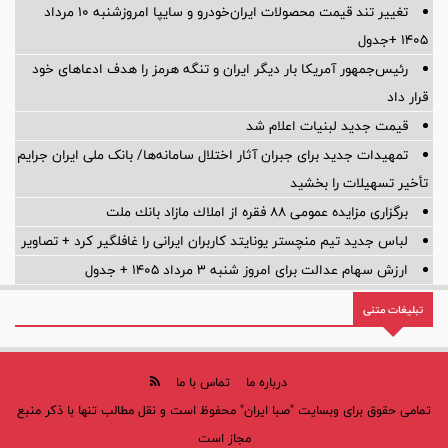
تغییر تند قیمت محصولات ایران‌خودرو و سایپا امروزشنبه ۱۰ مرداد
۱۴۰۵ +جدول
رئیس‌جمهور آمریکا بار دیگر ایران و تنگه هرمز را هدف ادعاهای خود
قرار داد
قیمت جدید لبنیات اعلام شد
تمهیدات جدید برای جبران آثار اختلال سامانه‌ها/ بانک ملی ایران جرایم
تأخیر تسهیلات را بخشید
برگزاری مزایده عمومی 88 فقره از املاك مازاد بانك ملت
لباس جدید تیم منچستر یونایتد کاربران ایرانی را غافلگیر کرد + تصاویر
ارزش سهام عدالت برای امروز شنبه ۳ مرداد ۱۴۰۵ + جدول
تبلیغات متنی
درباره ما
تماس با ما
تمامی حقوق برای وبسایت "صبا ایران" محفوظ است و نقل مطالب تنها با ذکر منبع
مجاز است