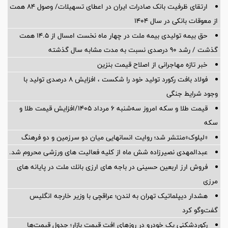
ارتقای ظرفیت بانک صادرات ایران در اعطای تسهیلات/ وصول ۸۴ همت
از معوقات بانکی در سال ۱۴۰۴
حق بیمه تولیدی بیمه ملت در چهار ماه نخست امسال از 14.5 همت
گذشت / رشد 90 درصدی نسبت به مدت مشابه سال گذشته
خبر تازه مهاجرانی از اصلاح قیمت بنزین
فولاد بافت رکورد تولید خود را شکست ، افزایش 8 درصدی تولید با
وجود شرایط جنگی
قیمت طلا و سکه امروز سه‌شنبه ۶ مرداد ۱۴۰۵/افزایش قیمت طلا و
سکه
«لیلوک»منتشر شد؛ روایت انسانهایی میان دو سرزمین و دو فرهنگ
عبدالمهدی نصیرزاده شش ماه از کلیه فعالیت های ورزشی محروم شد.
فروش ارز اربعین حسینی در باجه های ارزی بانك ملت در پایانه های
مرزی
هشدار دیپلماتیک تهران به لندن؛ عراقچی با وزیر خارجه انگلیس
گفت‌وگو کرد
رکوردشکنی یک خودرو در روزهای افت قیمت بازار؛ جدول قیمت‌ها