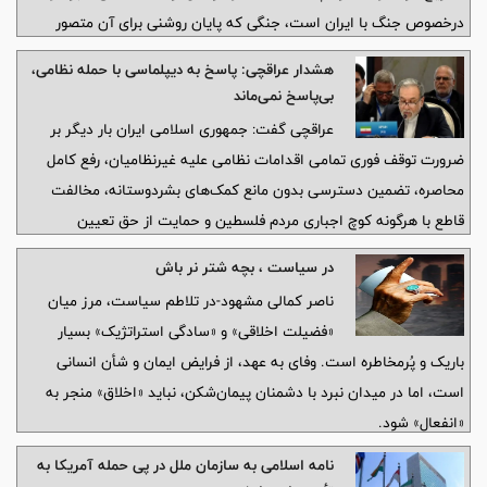
درخصوص جنگ با ایران است، جنگی که پایان روشنی برای آن متصور
نیست.
هشدار عراقچی: پاسخ به دیپلماسی با حمله نظامی،
بی‌پاسخ نمی‌ماند
عراقچی گفت: جمهوری اسلامی ایران بار دیگر بر
ضرورت توقف فوری تمامی اقدامات نظامی علیه غیرنظامیان، رفع کامل
محاصره، تضمین دسترسی بدون مانع کمک‌های بشردوستانه، مخالفت
قاطع با هرگونه کوچ اجباری مردم فلسطین و حمایت از حق تعیین
سرنوشت ملت فلسطین تأکید می‌کند.
در سیاست ، بچه شتر نر باش
ناصر کمالی مشهود-در تلاطم سیاست، مرز میان
«فضیلت اخلاقی» و «سادگی استراتژیک» بسیار
باریک و پُرمخاطره است. وفای به عهد، از فرایض ایمان و شأن انسانی
است، اما در میدان نبرد با دشمنان پیمان‌شکن، نباید «اخلاق» منجر به
«انفعال» شود.
نامه اسلامی به سازمان ملل در پی حمله آمریکا به