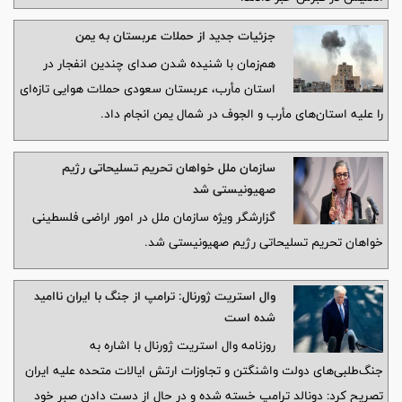
جزئیات جدید از حملات عربستان به یمن
هم‌زمان با شنیده شدن صدای چندین انفجار در
استان مأرب، عربستان سعودی حملات هوایی تازه‌ای
را علیه استان‌های مأرب و الجوف در شمال یمن انجام داد.
سازمان ملل خواهان تحریم تسلیحاتی رژیم
صهیونیستی شد
گزارشگر ویژه سازمان ملل در امور اراضی فلسطینی
خواهان تحریم تسلیحاتی رژیم صهیونیستی شد.
وال استریت ژورنال: ترامپ از جنگ با ایران ناامید
شده است
روزنامه وال استریت ژورنال با اشاره به
جنگ‌طلبی‌های دولت واشنگتن و تجاوزات ارتش ایالات متحده علیه ایران
تصریح کرد: دونالد ترامپ خسته شده و در حال از دست دادن صبر خود