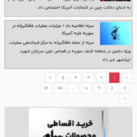
به ادعای دخالت چین در انتخابات آمریکا اختصاص داد.
سپاه اطلاعیه داد / جزئیات عملیات غافلگیرانه در
سوریه علیه آمریکا
سپاه از حمله غافلگیرانه به مرکز فرماندهی عملیات
ویژه دشمن در منطقه التنف سوریه در قصاص خون سربازان شهید
ایرانشهر خبر داد
6
5
4
3
2
1
‹
116
115
...
10
9
8
7
›