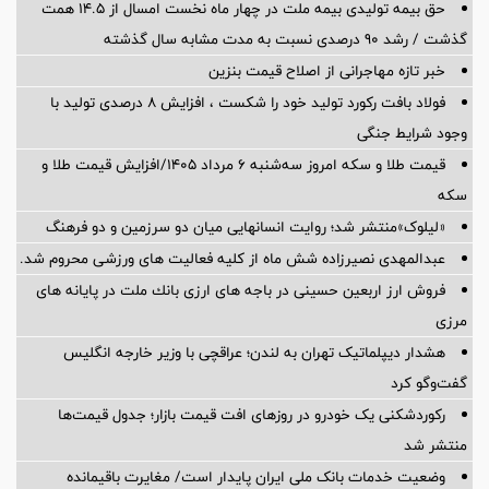
حق بیمه تولیدی بیمه ملت در چهار ماه نخست امسال از 14.5 همت
گذشت / رشد 90 درصدی نسبت به مدت مشابه سال گذشته
خبر تازه مهاجرانی از اصلاح قیمت بنزین
فولاد بافت رکورد تولید خود را شکست ، افزایش 8 درصدی تولید با
وجود شرایط جنگی
قیمت طلا و سکه امروز سه‌شنبه ۶ مرداد ۱۴۰۵/افزایش قیمت طلا و
سکه
«لیلوک»منتشر شد؛ روایت انسانهایی میان دو سرزمین و دو فرهنگ
عبدالمهدی نصیرزاده شش ماه از کلیه فعالیت های ورزشی محروم شد.
فروش ارز اربعین حسینی در باجه های ارزی بانك ملت در پایانه های
مرزی
هشدار دیپلماتیک تهران به لندن؛ عراقچی با وزیر خارجه انگلیس
گفت‌وگو کرد
رکوردشکنی یک خودرو در روزهای افت قیمت بازار؛ جدول قیمت‌ها
منتشر شد
وضعیت خدمات بانک ملی ایران پایدار است/ مغایرت‌ باقیمانده