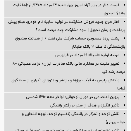
قیمت دلار در بازار آزاد امروز چهارشنبه ۱۴ مرداد ۱۴۰۵/ نرخ‌ها ثابت
ماند؟ +جدول
آغاز طرح جدید فروش مشارکت در تولید سایپا؛ نام خودرو، مبلغ پیش
پرداخت و زمان تحویل | سود مشارکت چند درصد است؟
پشت پرده‌ مسدودی حساب شرکت ملی نفت / از ضمانت صندوق
بازنشستگی تا صف ۳ بانک طلبکار
عرضه اولیه «احیا۱» ۱۹ مرداد در فرابورس
تغییر مثبت در عملکرد مالی بانک صادرات ایران/ درآمد عملیاتی 80
درصد رشد کرد
واکنش پلیس به فیک نیوزها و بازنشرِ ویدئوهایِ تکراری از سخنگوی
فراجا
پروین اعتصامی در دوران نوجوانی؛ اواخر دهه ۱۲۹۰ شمسی
تأثیر انگیزه و هدف از سفر بر رفتار رانندگی
نقش توجه و تمرکز در رانندگی (تقسیم توجه، توجه انتخابی و
حواس‌پرتی)
تأثیر تفاوت‌های فردی (شخصیت، جنسیت، سن، تجربه) در سبک