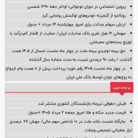
پروین اعتصامی در دوران نوجوانی؛ اواخر دهه ۱۲۹۰ شمسی
رونالدو از گنجینه خودروهای لوکسش رونمایی کرد
ارزش سهام عدالت برای امروز چهارشنبه ۱۴ مرداد + جدول
مهمانی ۱۲ هزار نفری بانک صادرات ایران/ حمایت از اقشار کم‌درآمد با
توزیع بسته‌های معیشتی
حق بیمه تولیدی بیمه ملت در چهار ماه نخست امسال از 14.5 همت
گذشت / رشد 90 درصدی نسبت به مدت مشابه سال گذشته
در چهار ماه نخست ۱۴۰۵ رقم خورد؛ پرداخت بیش از ۸ همت وام ازدواج
به زوج‌های جوان توسط بانک ملی ایران
پر بحث ترین
فیش حقوقی تیرماه بازنشستگان کشوری منتشر شد
قیمت جدید سکه و طلا امروز جمعه ۲ مرداد ۱۴۰۵ +جدول
جایگاه نخست بانك ملت در 10 شاخص مهم مالی/ جهش 77 درصدی
تراز عملیاتی تجمیعی وبملت