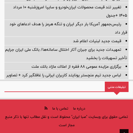
تغییر تند قیمت محصولات ایران‌خودرو و سایپا امروزشنبه ۱۰ مرداد
۱۴۰۵ +جدول
رئیس‌جمهور آمریکا بار دیگر ایران و تنگه هرمز را هدف ادعاهای خود
قرار داد
قیمت جدید لبنیات اعلام شد
تمهیدات جدید برای جبران آثار اختلال سامانه‌ها/ بانک ملی ایران جرایم
تأخیر تسهیلات را بخشید
برگزاری مزایده عمومی 88 فقره از املاك مازاد بانك ملت
لباس جدید تیم منچستر یونایتد کاربران ایرانی را غافلگیر کرد + تصاویر
تبلیغات متنی
درباره ما
تماس با ما
تمامی حقوق برای وبسایت "صبا ایران" محفوظ است و نقل مطالب تنها با ذکر منبع
مجاز است