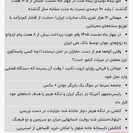
حق بیمه تولیدی بیمه ملت در چهار ماه نخست امسال از 14.5 همت
گذشت / رشد 90 درصدی نسبت به مدت مشابه سال گذشته
مهمانی ۱۲ هزار نفری بانک صادرات ایران/ حمایت از اقشار کم‌درآمد با
توزیع بسته‌های معیشتی
در چهار ماه نخست ۱۴۰۵ رقم خورد؛ پرداخت بیش از ۸ همت وام ازدواج
به زوج‌های جوان توسط بانک ملی ایران
وقتی کوه‌ها هم از دست حفاران در امان نیستند//چه کسی پاسخگوی
این معضل در میراث کشور است؟
جوانان را قربانی رؤیای ثروت نکنید / وقت آن رسیده که دستگاه قضایی
وارد عمل شود
جامعه سینما در سوگ یک بازیگر جوان + عکس
رئیس‌جمهور آمریکا بار دیگر ایران و تنگه هرمز را هدف ادعاهای خود
قرار داد
کشتی در تنگه هرمز دچار حادثه شد؛ جزئیات در دست بررسی
«لیلوک»منتشر شد؛ روایت انسانهایی میان دو سرزمین و دو فرهنگ
کالکشن تابستانه خانه شلوار با امکان خرید اقساطی از اسنپ‌پی