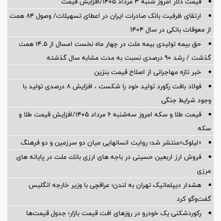
قیمت دلار امروز شنبه ۳ مرداد ۱۴۰۵/افزایش قیمت
ارتقای ظرفیت بانک صادرات ایران در اعطای تسهیلات/ وصول ۸۴ همت
از معوقات بانکی در سال ۱۴۰۴
حق بیمه تولیدی بیمه ملت در چهار ماه نخست امسال از 14.5 همت
گذشت / رشد 90 درصدی نسبت به مدت مشابه سال گذشته
خبر تازه مهاجرانی از اصلاح قیمت بنزین
فولاد بافت رکورد تولید خود را شکست ، افزایش 8 درصدی تولید با
وجود شرایط جنگی
قیمت طلا و سکه امروز سه‌شنبه ۶ مرداد ۱۴۰۵/افزایش قیمت طلا و
سکه
«لیلوک»منتشر شد؛ روایت انسانهایی میان دو سرزمین و دو فرهنگ
فروش ارز اربعین حسینی در باجه های ارزی بانك ملت در پایانه های
مرزی
هشدار دیپلماتیک تهران به لندن؛ عراقچی با وزیر خارجه انگلیس
گفت‌وگو کرد
رکوردشکنی یک خودرو در روزهای افت قیمت بازار؛ جدول قیمت‌ها