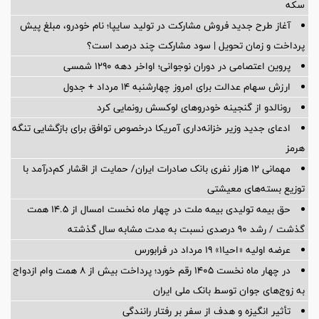
سکه
آغاز طرح جدید فروش مشارکت در تولید سایپا؛ نام خودرو، مبلغ پیش
پرداخت و زمان تحویل | سود مشارکت چند درصد است؟
پروین اعتصامی در دوران نوجوانی؛ اواخر دهه ۱۲۹۰ شمسی
ارزش سهام عدالت برای امروز چهارشنبه ۱۴ مرداد + جدول
رونالدو از گنجینه خودروهای لوکسش رونمایی کرد
ادعای جدید وزیر خزانه‌داری آمریکا درخصوص توافق برای بازگشایی تنگه
هرمز
مهمانی ۱۲ هزار نفری بانک صادرات ایران/ حمایت از اقشار کم‌درآمد با
توزیع بسته‌های معیشتی
حق بیمه تولیدی بیمه ملت در چهار ماه نخست امسال از 14.5 همت
گذشت / رشد 90 درصدی نسبت به مدت مشابه سال گذشته
عرضه اولیه «احیا۱» ۱۹ مرداد در فرابورس
در چهار ماه نخست ۱۴۰۵ رقم خورد؛ پرداخت بیش از ۸ همت وام ازدواج
به زوج‌های جوان توسط بانک ملی ایران
تأثیر انگیزه و هدف از سفر بر رفتار رانندگی