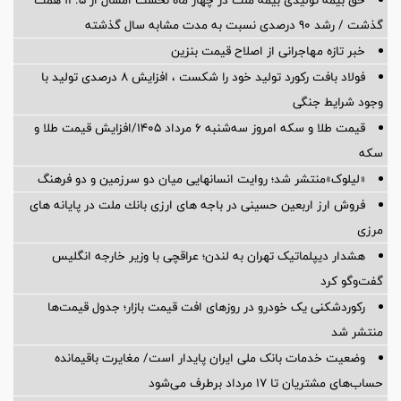
حق بیمه تولیدی بیمه ملت در چهار ماه نخست امسال از 14.5 همت
گذشت / رشد 90 درصدی نسبت به مدت مشابه سال گذشته
خبر تازه مهاجرانی از اصلاح قیمت بنزین
فولاد بافت رکورد تولید خود را شکست ، افزایش 8 درصدی تولید با
وجود شرایط جنگی
قیمت طلا و سکه امروز سه‌شنبه ۶ مرداد ۱۴۰۵/افزایش قیمت طلا و
سکه
«لیلوک»منتشر شد؛ روایت انسانهایی میان دو سرزمین و دو فرهنگ
فروش ارز اربعین حسینی در باجه های ارزی بانك ملت در پایانه های
مرزی
هشدار دیپلماتیک تهران به لندن؛ عراقچی با وزیر خارجه انگلیس
گفت‌وگو کرد
رکوردشکنی یک خودرو در روزهای افت قیمت بازار؛ جدول قیمت‌ها
منتشر شد
وضعیت خدمات بانک ملی ایران پایدار است/ مغایرت‌ باقیمانده
حساب‌های مشتریان تا ۱۷ مرداد برطرف می‌شود