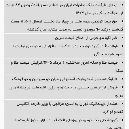
ارتقای ظرفیت بانک صادرات ایران در اعطای تسهیلات/ وصول ۸۴ همت
از معوقات بانکی در سال ۱۴۰۴
حق بیمه تولیدی بیمه ملت در چهار ماه نخست امسال از 14.5 همت
گذشت / رشد 90 درصدی نسبت به مدت مشابه سال گذشته
خبر تازه مهاجرانی از اصلاح قیمت بنزین
فولاد بافت رکورد تولید خود را شکست ، افزایش 8 درصدی تولید با
وجود شرایط جنگی
قیمت طلا و سکه امروز سه‌شنبه ۶ مرداد ۱۴۰۵/افزایش قیمت طلا و
سکه
«لیلوک»منتشر شد؛ روایت انسانهایی میان دو سرزمین و دو فرهنگ
فروش ارز اربعین حسینی در باجه های ارزی بانك ملت در پایانه های
مرزی
هشدار دیپلماتیک تهران به لندن؛ عراقچی با وزیر خارجه انگلیس
گفت‌وگو کرد
رکوردشکنی یک خودرو در روزهای افت قیمت بازار؛ جدول قیمت‌ها
منتشر شد