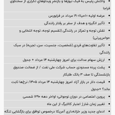
واکنش پلیس به فیک نیوزها و بازنشرِ ویدئوهایِ تکراری از سخنگوی
فراجا
عرضه اولیه «احیا۱» ۱۹ مرداد در فرابورس
تأثیر انگیزه و هدف از سفر بر رفتار رانندگی
نقش توجه و تمرکز در رانندگی (تقسیم توجه، توجه انتخابی و
حواس‌پرتی)
تأثیر تفاوت‌های فردی (شخصیت، جنسیت، سن، تجربه) در سبک
رانندگی
ارزش سهام عدالت برای امروز چهارشنبه ۱۴ مرداد + جدول
پشت پرده‌ مسدودی حساب شرکت ملی نفت / از ضمانت صندوق
بازنشستگی تا صف ۳ بانک طلبکار
قیمت دلار در بازار آزاد امروز چهارشنبه ۱۴ مرداد ۱۴۰۵/ نرخ‌ها ثابت
ماند؟ +جدول
پروین اعتصامی در دوران نوجوانی؛ اواخر دهه ۱۲۹۰ شمسی
تغییر زمان شارژ اعتبار کالابرگ از این ماه
ادعای جدید وزیر خزانه‌داری آمریکا درخصوص توافق برای بازگشایی تنگه