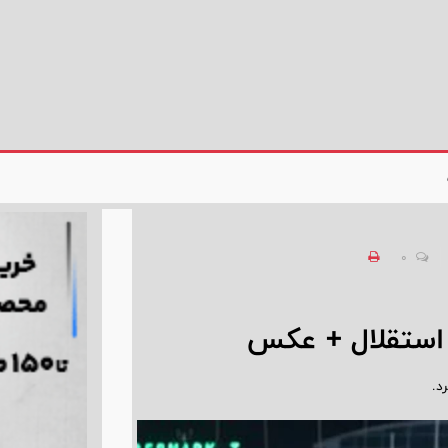
0
ا استقلال + عکس
د.