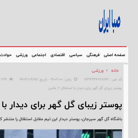
صفحه اصلی
فرهنگی
سیاسی
اقتصادی
اجتماعی
ورزشی
حوادث
خانه
ورزشی
کد خبر : 1734246728172
زمان: ۱۹:۰۷:۰۰ - تاریخ: ۱۴۰۳/۰۹/۲۵
279
پوستر زیبای گل گهر برای دیدار با استقلال + عکس
پوستر زیبای گل گهر برای دیدار ب
باشگاه گل گهر سیرجان، پوستر دیدار این تیم مقابل استقلال را منتشر کر