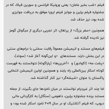
فیلم «شب بخیر مامان» یعنی ورونیکا فرانتس و سورین فیالا، که در
جشنواره فیلم برلین و جوایز فیلم اروپا موفق به دریافت جوایزی
شده بود، نیز حذف شد.
همچنین «سفر بزرگ» از پرتغال، اثر تجربی دیگری از میگوئل گومز
نیز نادیده گرفته شد.
فیلم‌های مستند و انیمیشن معمولاً رقابت سختی با درام‌های سنتی
در این بخش دارند. مستندهای «و این‌گونه آغاز شد» (سوئد)،
«پشت مه» (اکوادور) و «آخرین‌ها» (پاراگوئه) نتوانستند به فهرست
کوتاه اسکار بین‌المللی راه یابند و همچنین اولین انیمیشن انتخابی
پاکستان با عنوان «شیشه‌گر» نیز کنار گذاشته شد.
اما چند اثر غیردرام توانستند در میان نامزدها جای بگیرند، از جمله
مستند برنده جشنواره برلین، داهومی (سنگال) به کارگردانی ماتی
دیوپ، که فیلم آتلانتیک او در سال 2019 نامزد اسکار شده بود؛ و