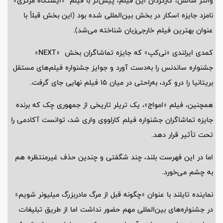
والتر سالس، کارگردان این فیلم، پیش‌تر با فیلم «ایستگاه مرکزی»
نامزد جایزه اسکار در بخش بین‌المللی شده بود (این بخش قبلاً با
عنوان بهترین فیلم خارجی‌زبان شناخته می‌شد).
کمدی ایرلندی «نی‌کپ» که جایزه تماشاگران بخش «NEXT»
جشنواره ساندنس را به‌دست آورد و جوایز جشنواره فیلم‌های مستقل
بریتانیا را درو کرد، به‌راحتی در میان 15 فیلم نهایی جای گرفت.
همچنین، فیلم «امواج»، یک تریلر تاریخی از جمهوری چک که برنده
جایزه تماشاگران جشنواره فیلم کارلووی واری شد، توانست آکادمی را
تحت تأثیر قرار دهد.
اما در این فهرست بلند، چند شگفتی و چندین حذف غیرمنتظره هم
به چشم می‌خورد.
نماینده تایلند با عنوان «چگونه قبل از مرگ مادربزرگ میلیونر شویم»
در جشنواره‌های بین‌المللی مهم حضور نداشت اما از طریق تبلیغات