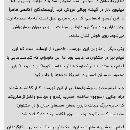
دهان به دهان در سراسر آسیا محبوب شد و در نهایت بیش از 50
میلیون دلار در گیشه جهانی فروش کرد. رأی‌دهندگان آکادمی ظاهراً
به این کمدی احساسی که درباره مردی تنبل است که به امید به ارث
بردن دارایی مادربزرگش، داوطلب مراقبت از او در دوران بیماری‌اش
می‌شود، روی خوش نشان دادند.
یکی دیگر از عناوین این فهرست، «لمس» از ایسلند است که این
فیلم نیز در جشنواره‌ها غایب بود اما این ملودرام، که شباهت‌هایی با
فیلم برجسته «101 ریکیاویک» اثر بالتاسار کورماکور داردو با اکران
محدود تابستان امسال در آمریکا توجه‌ها را جلب کرد.
چند فیلم محبوب جشنواره‌ها نیز از این فهرست کنار گذاشته شدند.
درام جنایی «سوجو» ساخته آسترید رندرو و فرناندو والادز از مکزیک،
که جایزه بزرگ هیات داوران بخش سینمای جهان را در جشنواره
ساندنس کسب کرده بود، از سوی آکادمی نادیده گرفته شد.
فیلم اتریشی «حمام شیطان» ، یک اثر ترسناک تاریخی از کارگردانان