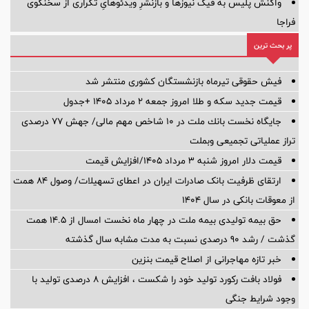
واکنش پلیس به فیک نیوزها و بازنشرِ ویدئوهایِ تکراری از سخنگوی
فراجا
پر بحث ترین
فیش حقوقی تیرماه بازنشستگان کشوری منتشر شد
قیمت جدید سکه و طلا امروز جمعه ۲ مرداد ۱۴۰۵ +جدول
جایگاه نخست بانك ملت در 10 شاخص مهم مالی/ جهش 77 درصدی
تراز عملیاتی تجمیعی وبملت
قیمت دلار امروز شنبه ۳ مرداد ۱۴۰۵/افزایش قیمت
ارتقای ظرفیت بانک صادرات ایران در اعطای تسهیلات/ وصول ۸۴ همت
از معوقات بانکی در سال ۱۴۰۴
حق بیمه تولیدی بیمه ملت در چهار ماه نخست امسال از 14.5 همت
گذشت / رشد 90 درصدی نسبت به مدت مشابه سال گذشته
خبر تازه مهاجرانی از اصلاح قیمت بنزین
فولاد بافت رکورد تولید خود را شکست ، افزایش 8 درصدی تولید با
وجود شرایط جنگی